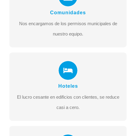
Nos encargamos de los permisos municipales de
Comunidades
nuestro equipo.
Nos encargamos de los permisos municipales de
MÁS INFO
nuestro equipo.
Hoteles
El lucro cesante en edificios con clientes, se reduce
Hoteles
casi a cero.
El lucro cesante en edificios con clientes, se reduce
MÁS INFO
casi a cero.