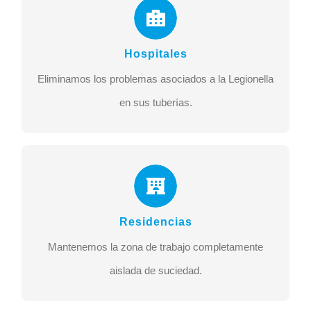
Hospitales
Eliminamos los problemas asociados a la Legionella.
Hospitales
Eliminamos los problemas asociados a la Legionella
MÁS INFO
en sus tuberías.
Residencias
Mantenemos la zona de trabajo completamente
Residencias
aislada de suciedad.
Mantenemos la zona de trabajo completamente
MÁS INFO
aislada de suciedad.