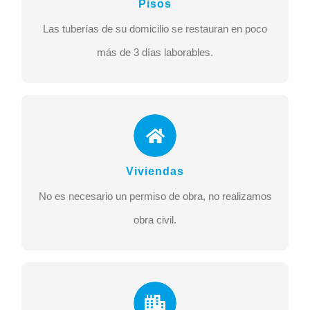
Pisos
laborables.
Las tuberías de su domicilio se restauran en poco
MÁS INFO
más de 3 días laborables.
Viviendas Unifamiliares
No es necesario un permiso de obra, no realizamos
Viviendas
obra civil.
No es necesario un permiso de obra, no realizamos
MÁS INFO
obra civil.
Comunidades de Vecinos