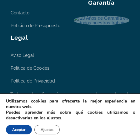
Certificados
Contacto
20 Años de
Garantía
Contacto
Petición de Presupuesto
Legal
Aviso Legal
Política de Cookies
Utilizamos cookies para ofrecerte la mejor experiencia en
nuestra web.
Puedes aprender más sobre qué cookies utilizamos o
Política de Privacidad
desactivarlas en los
ajustes
.
Todos los logotipos e imágenes expuestas en esta web
Aceptar
Ajustes
pertenecen a
ePIPE®
.