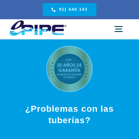
Saltar
911 640 143
al
contenido
Togg
Navig
Inicio
Servicios
El Proceso
¿Problemas con las
tuberías?
Contacto