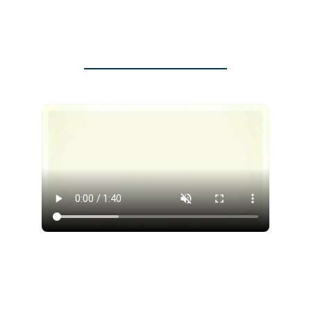
¿Cómo Restaura
ePIPE®
las tuberías?